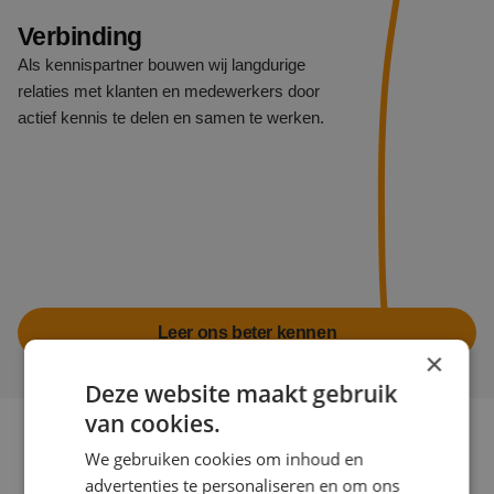
Verbinding
Als kennispartner bouwen wij langdurige
relaties met klanten en medewerkers door
actief kennis te delen en samen te werken.
Leer ons beter kennen
×
Deze website maakt gebruik
van cookies.
Bekijk onze video
We gebruiken cookies om inhoud en
advertenties te personaliseren en om ons