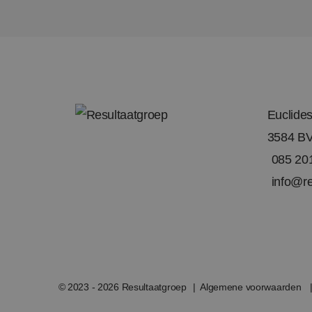
_clsk
_ga
Euclide
3584 BV
085 20
_ga_PFVRGQBJDQ
info@re
© 2023 - 2026 Resultaatgroep
Algemene voorwaarden