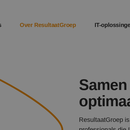
s
Over ResultaatGroep
IT-oplossing
Samen 
optima
ResultaatGroep is
professionals die 