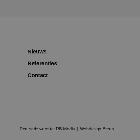
ebruikerservaring
arity analytics
 de sessie van de
ergaven te
tische doeleinden.
sal Analytics - wat
 gebruikte
ebruikt om unieke
ig gegenereerd
Nieuws
omen in elk
bezoekers-, sessie-
Referenties
alyserapporten van
Contact
ics om de
Realisatie website: RB-Media
Webdesign Breda