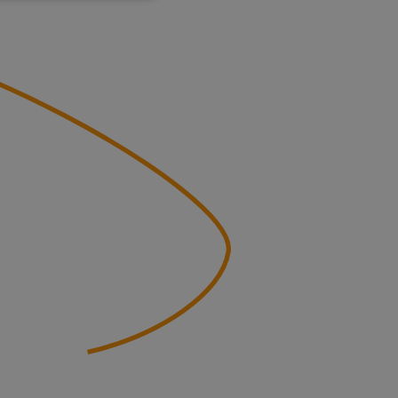
elding en
 basis van de PHP-
mene doeleinden die
kerssessies te
 een willekeurig
ruikt, kan
ed voorbeeld is het
r een gebruiker
kie-Script.com-
zoekers te
e-Script.com is
cties en