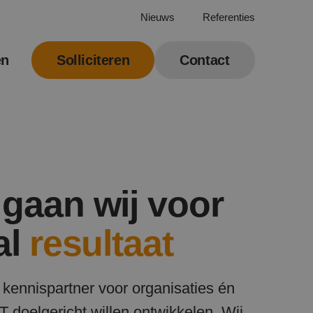
Nieuws
Referenties
en
Solliciteren
Contact
gaan wij voor
al
resultaat
 kennispartner voor organisaties én
IT doelgericht willen ontwikkelen. Wij