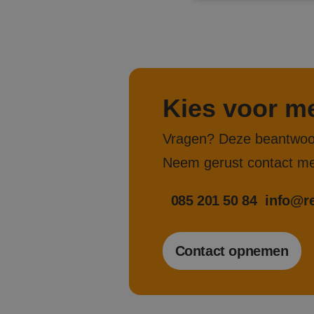
Strikt noodzakelijke
accountbeheer. De we
Naam
Kies voor me
PHPSESSID
Vragen? Deze beantwoor
Neem gerust contact me
CookieScriptConse
085 201 50 84
info@re
Contact opnemen
Naam
_clck