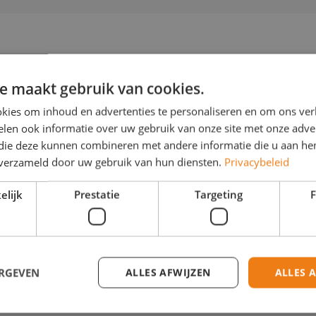
e maakt gebruik van cookies.
er voor organisaties die hun IT doelgericht willen 
kies om inhoud en advertenties te personaliseren en om ons ver
n diepgaande expertise met de juiste professionals
len ook informatie over uw gebruik van onze site met onze adver
 die deze kunnen combineren met andere informatie die u aan hen
iten bij de identiteit van jouw organisatie.
n verzameld door uw gebruik van hun diensten.
Privacybeleid
elijk
Prestatie
Targeting
F
atgroep
en! Lees hier meer over het team van ResultaatGr
ERGEVEN
ALLES AFWIJZEN
ALLES 