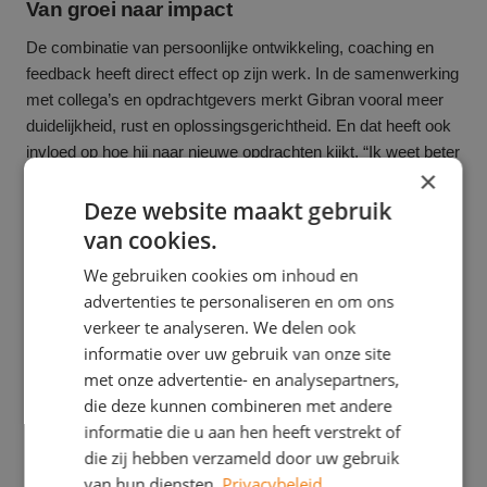
Van groei naar impact
De combinatie van persoonlijke ontwikkeling, coaching en
feedback heeft direct effect op zijn werk. In de samenwerking
met collega’s en opdrachtgevers merkt Gibran vooral meer
duidelijkheid, rust en oplossingsgerichtheid. En dat heeft ook
invloed op hoe hij naar nieuwe opdrachten kijkt. “Ik weet beter
×
wat ik wil en waar ik energie van krijg. Dat helpt enorm bij het
Deze website maakt gebruik
maken van keuzes.”
van cookies.
Bij ResultaatGroep geloven we in de kracht
We gebruiken cookies om inhoud en
van ontwikkeling
advertenties te personaliseren en om ons
verkeer te analyseren. We delen ook
Gibrans verhaal is geen uitzondering. Bij ResultaatGroep
informatie over uw gebruik van onze site
vinden we het belangrijk dat onze consultants blijven groeien.
met onze advertentie- en analysepartners,
Daarom investeren we actief in persoonlijke ontwikkeling en
die deze kunnen combineren met andere
coaching. We geloven dat dit niet alleen de professional
informatie die u aan hen heeft verstrekt of
sterker maakt, maar ook direct bijdraagt aan betere
die zij hebben verzameld door uw gebruik
resultaten bij opdrachtgevers.
van hun diensten.
Privacybeleid