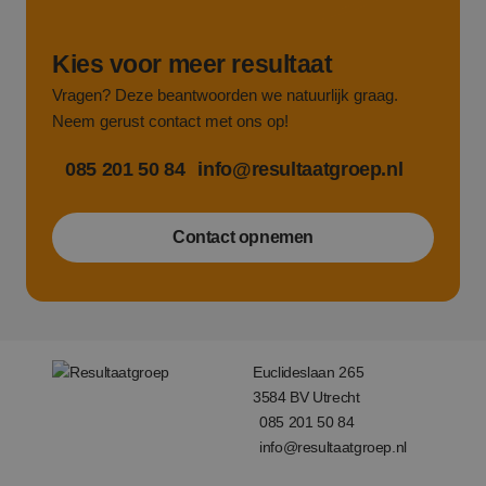
v
e
Google Privacy Policy
v
b
Kies voor meer resultaat
e
s
Vragen? Deze beantwoorden we natuurlijk graag.
g
p
Neem gerust contact met ons op!
CookieScriptConsent
4 weken 2
D
CookieScript
dagen
w
www.resultaatgroep.nl
085 201 50 84
info@resultaatgroep.nl
d
S
o
c
Contact opnemen
v
o
c
v
S
n
c
Euclideslaan 265
3584 BV Utrecht
085 201 50 84
Aanbieder
/
info@resultaatgroep.nl
Naam
Vervaldatum
Omschrij
Domein