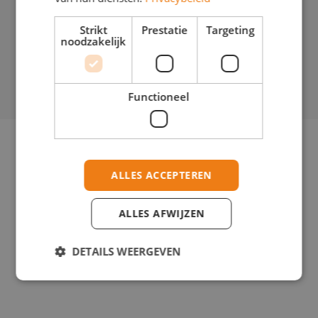
Ben jij, net als Gibran, iemand die wil blijven groeien en
Strikt
Prestatie
Targeting
ontwikkelen als IT-professional? Neem contact met ons op
noodzakelijk
via de onderstaande button of bekijk onze
openstaande
opdrachten!
Functioneel
Contact opnemen
Meer nieuws
ALLES ACCEPTEREN
ALLES AFWIJZEN
DETAILS WEERGEVEN
Strikt noodzakelijk
Prestatie
Targeting