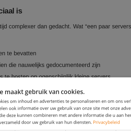
iaal is
tijd complexer dan gedacht. Wat “een paar servers ve
en te bevatten
en die nauwelijks gedocumenteerd zijn
es te hosten op ogenschijnlijk kleine servers
niet geschikt zijn voor een snelle lift-and-shift
e maakt gebruik van cookies.
kies om inhoud en advertenties te personaliseren en om ons ver
tijdens de migratie ontdekt dat een systeem cruciaa
len ook informatie over uw gebruik van onze site met onze adver
 die deze kunnen combineren met andere informatie die u aan hen
n verzameld door uw gebruik van hun diensten.
Privacybeleid