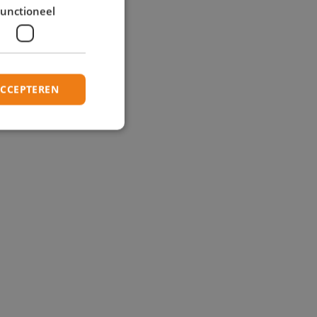
unctioneel
ACCEPTEREN
elding en
 basis van de PHP-
mene doeleinden die
kerssessies te
 een willekeurig
ruikt, kan
ed voorbeeld is het
r een gebruiker