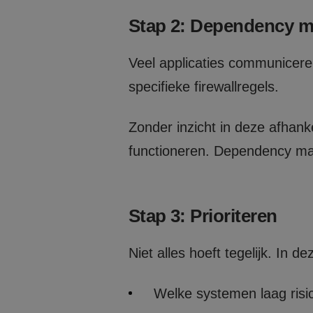
CookieScriptConse
Stap 2: Dependency 
Veel applicaties communicere
specifieke firewallregels.
Naam
_clck
Zonder inzicht in deze afhankel
functioneren. Dependency ma
_clsk
Stap 3: Prioriteren
_ga
Niet alles hoeft tegelijk. In de
Welke systemen laag risic
_ga_PFVRGQBJDQ