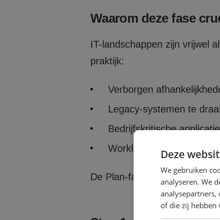
Waarom deze fase cruc
IT-landschappen zijn vrijwel al
praktijk:
Verborgen afhankelijkhed
Legacy-systemen te draai
Bedrijfskritische applicati
Workloads te omvatten die 
Deze websit
We gebruiken coo
De Plan-fase voorkomt dat je 
analyseren. We de
analysepartners,
of die zij hebbe