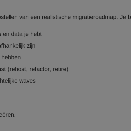
stellen van een realistische migratieroadmap. Je br
s en data je hebt
hankelijk zijn
t hebben
 (rehost, refactor, retire)
htelijke waves
eëren.