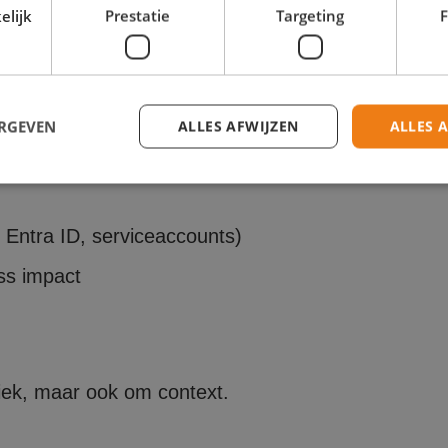
elijk
Prestatie
Targeting
F
met een volledige inventarisatie van:
es, applicaties)
ERGEVEN
ALLES AFWIJZEN
ALLES 
 archieven)
Strikt noodzakelijk
Prestatie
Targeting
Functioneel
, Entra ID, serviceaccounts)
 cookies maken de kernfunctionaliteiten van de website mogelijk, zoals gebruikersaanm
ss impact
bsite kan niet goed worden gebruikt zonder de strikt noodzakelijke cookies.
Aanbieder
/
Domein
Vervaldatum
Omschrijving
Sessie
Cookie gegenereerd door applicaties op
PHP.net
taal. Dit is een identificator voor alge
www.resultaatgroep.nl
wordt gebruikt om variabelen van gebrui
onderhouden. Het is normaal gesproken
niek, maar ook om context.
gegenereerd nummer, hoe het wordt geb
specifiek zijn voor de site, maar een go
behouden van een ingelogde status voo
tussen pagina's.