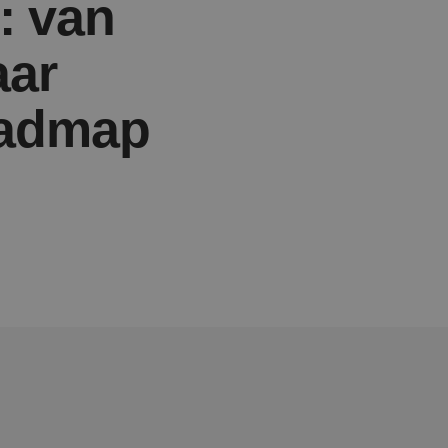
: van
aar
oadmap