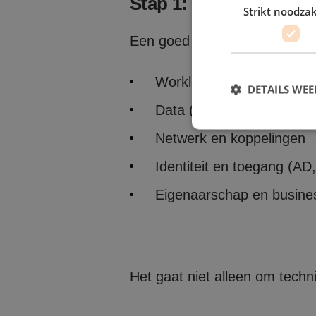
Stap 1: Inventarisatie
Strikt noodzak
Een goed migratieplan begint 
Workloads (VM’s, databas
DETAILS WE
Data (fileshares, storage,
Netwerk en koppelingen
Identiteit en toegang (AD
Strikt noodzakelijke
Eigenaarschap en busine
accountbeheer. De we
Naam
PHPSESSID
Het gaat niet alleen om tech