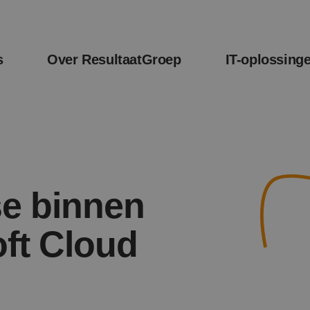
s
Over ResultaatGroep
IT-oplossing
se binnen
oft Cloud