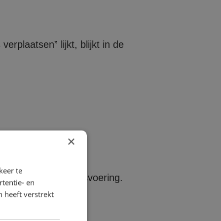
rplaatsen” lijkt, blijkt in de
×
keer te
l is voor de bedrijfsvoering.
tentie- en
 heeft verstrekt