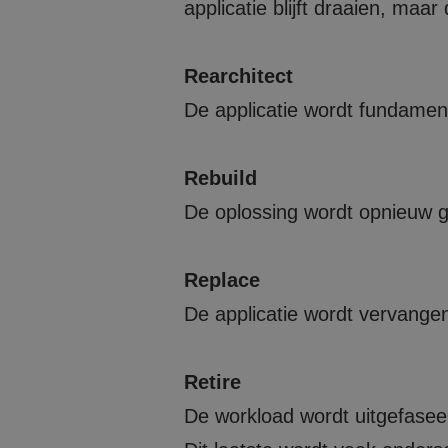
applicatie blijft draaien, ma
CookieScriptConse
Rearchitect
De applicatie wordt fundamen
Naam
Rebuild
_clck
De oplossing wordt opnieuw g
_clsk
Replace
_ga
De applicatie wordt vervange
Retire
De workload wordt uitgefasee
_ga_PFVRGQBJDQ