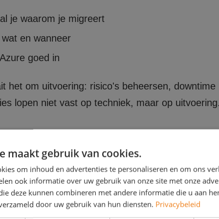
al je waarom je migreert
e wat en wanneer
e Azure goed in
it het om uitvoering: risico's beheersen, downtime
aties lopen niet vast op techniek, maar op uitvoerin
anning
e maakt gebruik van cookies.
kies om inhoud en advertenties te personaliseren en om ons ver
heden
len ook informatie over uw gebruik van onze site met onze adver
 richting gebruikers
 die deze kunnen combineren met andere informatie die u aan hen
n verzameld door uw gebruik van hun diensten.
Privacybeleid