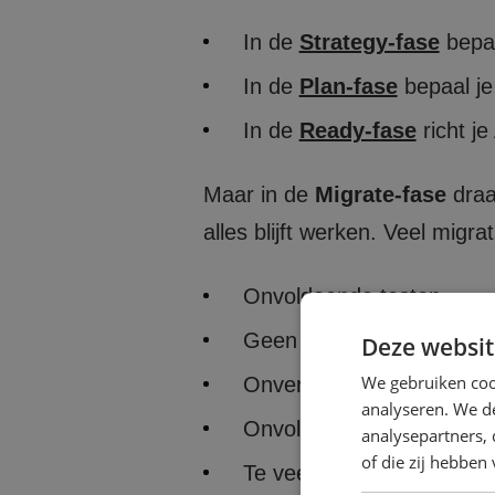
In de
Strategy-fase
bepa
In de
Plan-fase
bepaal j
In de
Ready-fase
richt j
Maar in de
Migrate-fase
draa
alles blijft werken. Veel migr
Onvoldoende testen
Geen duidelijke cutoverpl
Deze websit
We gebruiken coo
Onverwachte afhankelijk
analyseren. We de
Onvoldoende communicatie
analysepartners,
of die zij hebbe
Te veel tegelijk migreren