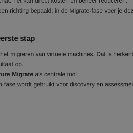
chat: het kan direct kosten en beheer reduceren.
een richting bepaald; in de Migrate-fase voer je de
erste stap
 het migreren van virtuele machines. Dat is herkenb
ultaat op.
ure Migrate
als centrale tool.
-fase wordt gebruikt voor discovery en assessment