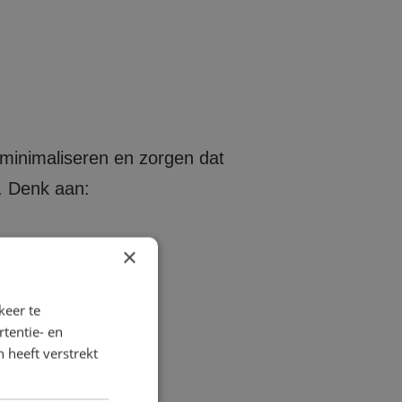
 minimaliseren en zorgen dat
g. Denk aan:
×
keer te
tentie- en
 heeft verstrekt