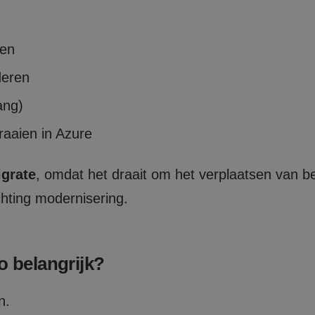
ren
deren
ang)
draaien in Azure
grate
, omdat het draait om het verplaatsen van 
chting modernisering.
o belangrijk?
n.