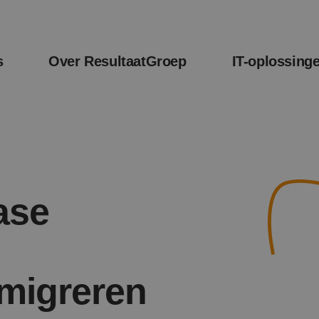
s
Over ResultaatGroep
IT-oplossing
ase
migreren